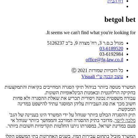
דף הבית
betgol bet
It seems we can't find what you're looking for.
מגדל ב.ס.ר 3, רח' מצדה 9, ב"ב 5126237
03-6189520
03-6192984
office@fg-law.co.il
כל הזכויות שמורות Ⓒ 2021
עוצב ונבנה ע"י Visuali
המשרד מנוסה ביותר בניהול תיקי הסגרה המחייבים בקיאות והתמקצעות
בחקיקה הרלוונטית ובאמנות הבינלאומיות השונות.
עבודה משפטית נכונה ויסודית תכריע את שאלת ההסגרה ולא פחות
חשוב מכך את סוג העבירות עליהן המוסגר עתיד להישפט במדינה
המבקשת.
תיק ההסגרה הבולט ביותר שנוהל על ידי המשרד הינו בעניינה של הגב'
מלכה לייפר
. מדובר בתיק ההסגרה המורכב והממושך ביותר שנוהל אי
פעם במדינת ישראל, במסגרתו ניתנו החלטות תקדימיות חשובות ביותר.
המשרד מוביל בתחום עבירות המין. בשנים האחרונות בתי המשפט הקלו