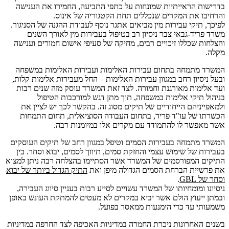
בדרישות הראייתיות שמונחות על כתפי התביעה, החמירו את הענישה
והרחיבו את המקרים שנכללים תחת הקטגוריה של אינוס.
לפיכך, תיקי עבירות מין מביאים אתגר נוסף לעבודת ההגנה של הסניגור.
משרד פריד-גבאי צבר ניסיון רב בטיפול בעבירות מין לאורך השנים
והצלחות שכללו זיכויים רבים, מחיקה של סעיפי אישום חמורים וענישה
מקלה.
המשרד מתמחה בתחום עבירות האלימות ועבירות האלימות במשפחה
ובעל ניסיון רחב במגוון עבירות האלימות – החל מעבירות אלימות קלות,
ועד אלימות מאורגנת וחמורה. לצד זאת המשרד עוסק מזה שנים רבות
בניהול תיקי אלימות במשפחה, תוך מתן דגש למורכבות הטיפול
ולמאפייניהם הייחודיים של תיקים מסוג זה. בהקשר לכך יש לציין את
הכשרתו של עו"ד פריד, בתחום העבודה הסוציאלית, תחום התמחות
אשר מאפשר לו להתמודד עם מקרים אלו במיומנות רבה.
המשרד מתמחה בעבירות הסמים וטיפל במגוון רחב של תיקים העוסקים
בעבירות של שימוש עצמי והחזקת סמים, תיווך לסמים, יבוא וסחר. בין
התיקים המפורסמים של המשרד אשר הסתיימו בהצלחה רבה ניתן למצוא
את פרשיית
הברחת הסמים הגדולה מיפן ואת
התיק הגדול ביותר של יבוא
וסחר של GBL
.
ניסיונו ומומחיותו של המשרד עשויים לסייע רבות בעניין סיווג העבירה,
ובמתן ייעוץ הולם אשר יביא במקרים לא מעטים להמתקת העונש באופן
משמעותי עד כדי הימנעות ממאסר בפועל.
בשנים האחרונות ניכרת החמרה במדיניות האכיפה לצד החרפה במדיניות