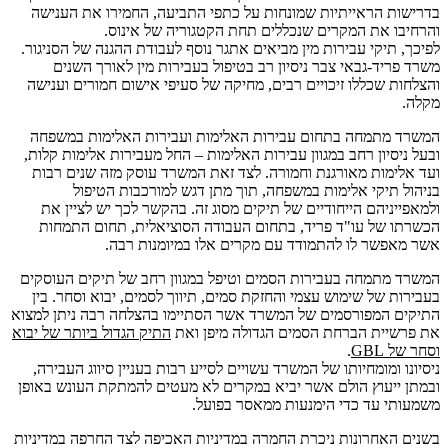
בדרישות הראייתיות שמונחות על כתפי התביעה, החמירו את הענישה
והרחיבו את המקרים שנכללים תחת הקטגוריה של אינוס.
לפיכך, תיקי עבירות מין מביאים אתגר נוסף לעבודת ההגנה של הסניגור.
משרד פריד-גבאי צבר ניסיון רב בטיפול בעבירות מין לאורך השנים
והצלחות שכללו זיכויים רבים, מחיקה של סעיפי אישום חמורים וענישה
מקלה.
המשרד מתמחה בתחום עבירות האלימות ועבירות האלימות במשפחה
ובעל ניסיון רחב במגוון עבירות האלימות – החל מעבירות אלימות קלות,
ועד אלימות מאורגנת וחמורה. לצד זאת המשרד עוסק מזה שנים רבות
בניהול תיקי אלימות במשפחה, תוך מתן דגש למורכבות הטיפול
ולמאפייניהם הייחודיים של תיקים מסוג זה. בהקשר לכך יש לציין את
הכשרתו של עו"ד פריד, בתחום העבודה הסוציאלית, תחום התמחות
אשר מאפשר לו להתמודד עם מקרים אלו במיומנות רבה.
המשרד מתמחה בעבירות הסמים וטיפל במגוון רחב של תיקים העוסקים
בעבירות של שימוש עצמי והחזקת סמים, תיווך לסמים, יבוא וסחר. בין
התיקים המפורסמים של המשרד אשר הסתיימו בהצלחה רבה ניתן למצוא
את פרשיית
הברחת הסמים הגדולה מיפן ואת
התיק הגדול ביותר של יבוא
וסחר של GBL
.
ניסיונו ומומחיותו של המשרד עשויים לסייע רבות בעניין סיווג העבירה,
ובמתן ייעוץ הולם אשר יביא במקרים לא מעטים להמתקת העונש באופן
משמעותי עד כדי הימנעות ממאסר בפועל.
בשנים האחרונות ניכרת החמרה במדיניות האכיפה לצד החרפה במדיניות