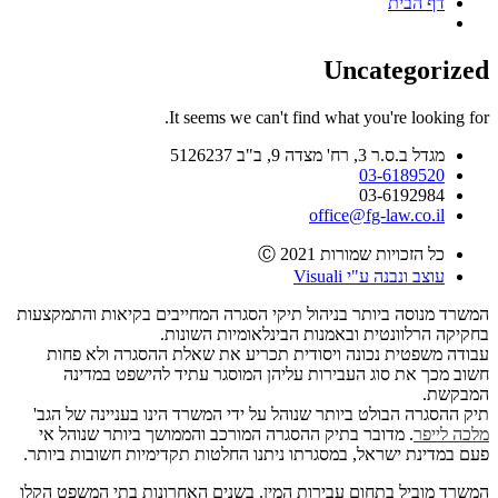
דף הבית
Uncategorized
It seems we can't find what you're looking for.
מגדל ב.ס.ר 3, רח' מצדה 9, ב"ב 5126237
03-6189520
03-6192984
office@fg-law.co.il
כל הזכויות שמורות Ⓒ 2021
עוצב ונבנה ע"י Visuali
המשרד מנוסה ביותר בניהול תיקי הסגרה המחייבים בקיאות והתמקצעות
בחקיקה הרלוונטית ובאמנות הבינלאומיות השונות.
עבודה משפטית נכונה ויסודית תכריע את שאלת ההסגרה ולא פחות
חשוב מכך את סוג העבירות עליהן המוסגר עתיד להישפט במדינה
המבקשת.
תיק ההסגרה הבולט ביותר שנוהל על ידי המשרד הינו בעניינה של הגב'
מלכה לייפר
. מדובר בתיק ההסגרה המורכב והממושך ביותר שנוהל אי
פעם במדינת ישראל, במסגרתו ניתנו החלטות תקדימיות חשובות ביותר.
המשרד מוביל בתחום עבירות המין. בשנים האחרונות בתי המשפט הקלו