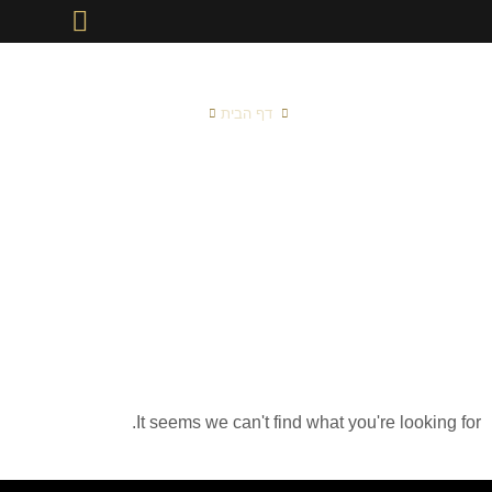
תחומי עיסוק
אודות המשרד
מן התקשורת
דף הבית
Gratogana
App 860
It seems we can't find what you're looking for.