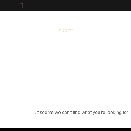
תחומי עיסוק
אודות המשרד
מן התקשורת
דף הבית
Betano Login
App 950
It seems we can't find what you're looking for.