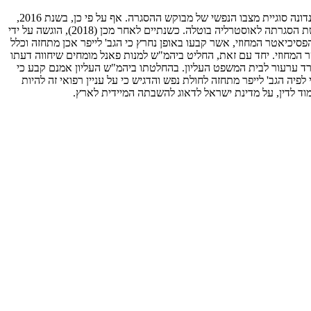
מדובר בתיק תקדימי במספר היבטים, ובראשם העובדה שמעולם בישראל לא הופסקו הליכי הסגרה מפאת אי כשירות לעמוד לדין, ומעולם לא הועלתה ונדונה סוגיית מצבו הנפשי של מבוקש ההסגרה. אף על פי כן, בשנת 2016,
כשנתיים לאחר פתיחת הליכי ההסגרה ובתום דיונים רבים, קבע בית המשפט כי יש להורות על הפסקת ההליכים לנוכח מצבה הנפשי של הגב' לייפר ובקשת הסגרתה לאוסטרליה בוטלה. כשנתיים לאחר מכן (2018), הוגשה על ידי
יכיאטר המחוזי, אשר קבעו באופן נחרץ כי הגב' לייפר אכן מתחזה וכלל
מחוזי. יחד עם זאת, החליט ביהמ"ש למנות פאנל מומחים שיחווה דעתו
שרד ערעור לבית המשפט העליון. בהחלטתו ביהמ"ש העליון אמנם קבע כי
ה הגב' לייפר מתחזה לחולת נפש והדגיש כי על עניין רפואי זה להיות
וד לדין, על מדינת ישראל לדאוג להשבתה המיידית לארץ.