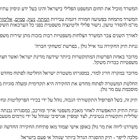
המשרד מוביל את תחום המשפט הפלילי בישראל והינו בעל ידע וניסיון עת
המשרד מתמחה בפשיעה חמורה דוגמת עבירות
המתה
,
נשק
,
סמים
,
אלימות
מו"מ להסדר טיעון, גישור פלילי וליטיגציה משפטית בפני כל הערכאות השיפ
לאורך השנים צבר המשרד הצלחות משפטיות רבות בזכות מתן שירות משפטי 
גניזת תיק החקירה נגד אייל גולן , בפרשת 'משחקי חברה'
מדובר באחת הפרשות המתוקשרות ביותר שידעה מדינת ישראל ואשר חצתה את
משפטיות כבדות משקל.
מדובר במקרה חריג למדי, במסגרתו משטרת ישראל החליטה לפתוח מחדש תיק 
מוסכמת עם מר גולן.
תיק זה, בשל הפרופיל התקשורתי הגבוה, נוהל על ידי בכירי הפרקליטות ונ
גניזת התיק התאפשרה לאחר מאבק משפטי ארוך ומורכב, במסגרתו נבנתה אסט
שלילית ותקשורת נגטיבית, לצד קמפיין אגרסיבי שנוהל על ידי גורמים מטעם 
משרדנו ליווה את מר גולן באופן אישי וצמוד מאז פתיחת החקירה החדשה ו
מלכה לייפר - תיק ההסגרה הגדול ביותר שנוהל אי פעם בישראל