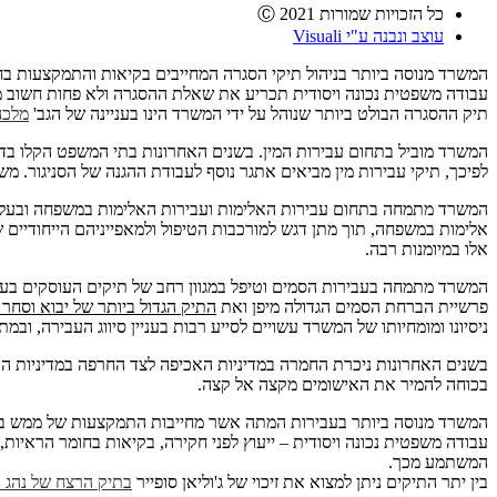
כל הזכויות שמורות Ⓒ 2021
עוצב ונבנה ע"י Visuali
המשרד מנוסה ביותר בניהול תיקי הסגרה המחייבים בקיאות והתמקצעות בחק
עבודה משפטית נכונה ויסודית תכריע את שאלת ההסגרה ולא פחות חשוב מ
תיק ההסגרה הבולט ביותר שנוהל על ידי המשרד הינו בעניינה של הגב'
מלכה
המשרד מוביל בתחום עבירות המין. בשנים האחרונות בתי המשפט הקלו בד
לפיכך, תיקי עבירות מין מביאים אתגר נוסף לעבודת ההגנה של הסניגור. מש
המשרד מתמחה בתחום עבירות האלימות ועבירות האלימות במשפחה ובעל ניסי
אלימות במשפחה, תוך מתן דגש למורכבות הטיפול ולמאפייניהם הייחודיים
אלו במיומנות רבה.
המשרד מתמחה בעבירות הסמים וטיפל במגוון רחב של תיקים העוסקים בעבי
פרשיית
הברחת הסמים הגדולה מיפן ואת
התיק הגדול ביותר של יבוא וסחר של 
ניסיונו ומומחיותו של המשרד עשויים לסייע רבות בעניין סיווג העבירה, 
בשנים האחרונות ניכרת החמרה במדיניות האכיפה לצד החרפה במדיניות ה
בכוחה להמיר את האישומים מקצה אל קצה.
המשרד מנוסה ביותר בעבירות המתה אשר מחייבות התמקצעות של ממש בפר
עבודה משפטית נכונה ויסודית – ייעוץ לפני חקירה, בקיאות בחומר הראיות,
המשתמע מכך.
בין יתר התיקים ניתן למצוא את זיכוי של ג'וליאן סופייר
בתיק הרצח של נהג ה