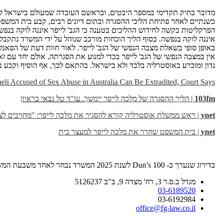
הפרקליטות בקשה לחידוש ההליכים בטענה כי הגב' לייפר איננה לוקה בנפש
איננה לוקה בנפשה. בסוף הליך הוכחות מורכב שנוהל על ידי המשרד נתק
באופן סופי בשאלת מצבה הנפשי של הגב' לייפר. לאור חוות דעת של הפאנל
אין במצבה הנפשי של הגב' לייפר בכדי למנוע את הסגרתה, אולם יחד עם זא
נדון ומוכרע באוסטרליה בלבד ולא בישראל. בהתאם לכך, אף הוסיף וקבע בי
raeli Accused of Sex Abuse in Australia Can Be Extradited, Court Says
103fm
| הליך ההסגרה של מלכה לייפר יימשך
. עו"ד טל גבאי בראיון
ynet
| ראש ממשלת אוסטרליה קורא להסגיר את מלכה לייפר: "מחויבים לצ
ynet
| בית המשפט שחרר את מלכה לייפר למעצר בית
בדירוג שנערך ב- Dun’s 100 לשנת 2025 המשרד נבחר לאחד משבעת המשרדים המובילים בישראל בתחום המשפט הפלילי.
מגדל ב.ס.ר 3, רח' מצדה 9, ב"ב 5126237
03-6189520
03-6192984
office@fg-law.co.il