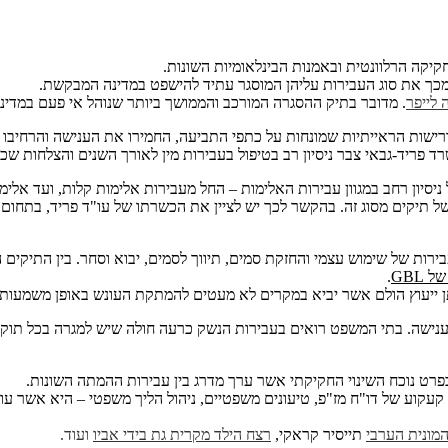
יקה הרלוונטית ובאמנות הבינלאומיות השונות.
כך את סוג העבירות עליהן המוסגר עתיד להישפט במדינה המבקשת.
 לייפר
. מדובר בתיק ההסגרה המורכב והממושך ביותר שנוהל אי פעם במדינת
רישות הראייתיות שמונחות על כתפי התביעה, החמירו את הענישה והרחיבו
רד פריד-גבאי צבר ניסיון רב בטיפול בעבירות מין לאורך השנים והצלחות שכל
ון רחב במגוון עבירות האלימות – החל מעבירות אלימות קלות, ועד אלימו
 של תיקים מסוג זה. בהקשר לכך יש לציין את הכשרתו של עו"ד פריד, בת
רות של שימוש עצמי והחזקת סמים, תיווך לסמים, יבוא וסחר. בין התיקי
GBL
.
ובמתן ייעוץ הולם אשר יביא במקרים לא מעטים להמתקת העונש באופן משמעות
ענישה. בתי המשפט רואים בעבירות הנשק כרעה חולה שיש למגרה בכל תוקף
ט נוכח השינוי החקיקתי אשר ערך מדרג בין עבירות ההמתה השונות.
 קעקוע של דו"ח מז"פ, טיעונים משפטיים, ניהול הליך משפטי – היא אשר עוש
מונית
הערבי
תייסיר קראקי,
רצח הילד מקרית גת
בידי אביו
ועוד.