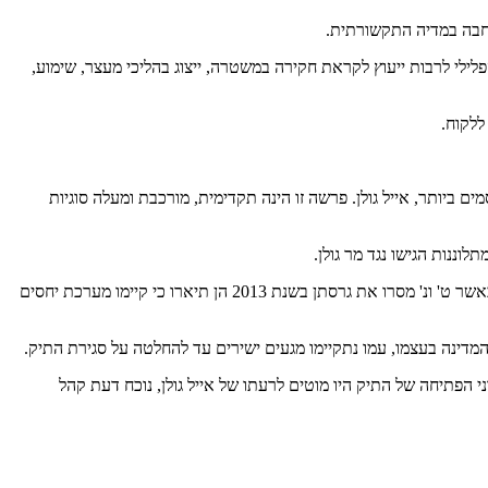
רחבה במדיה התקשורתית.
לילי לרבות ייעוץ לקראת חקירה במשטרה, ייצוג בהליכי מעצר, שימוע,
ללקוח.
ותר, אייל גולן. פרשה זו הינה תקדימית, מורכבת ומעלה סוגיות
וננות הגישו נגד מר גולן.
החלטת המשטרה לפתוח מחדש את החקירה היא תקדימית ומעלה סוגיות משפטיות מורכבות, שכן ט' ונ' לא התלוננו בשנת 2013 נגד מר גולן. למעשה, כאשר ט' ונ' מסרו את גרסתן בשנת 2013 הן תיארו כי קיימו מערכת יחסים
המדינה בעצמו, עמו נתקיימו מגעים ישירים עד להחלטה על סגירת התיק.
הפתיחה של התיק היו מוטים לרעתו של אייל גולן, נוכח דעת קהל