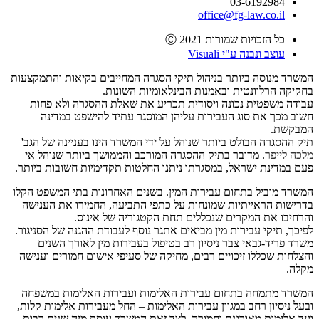
03-6192984
office@fg-law.co.il
כל הזכויות שמורות Ⓒ 2021
עוצב ונבנה ע"י Visuali
המשרד מנוסה ביותר בניהול תיקי הסגרה המחייבים בקיאות והתמקצעות
בחקיקה הרלוונטית ובאמנות הבינלאומיות השונות.
עבודה משפטית נכונה ויסודית תכריע את שאלת ההסגרה ולא פחות
חשוב מכך את סוג העבירות עליהן המוסגר עתיד להישפט במדינה
המבקשת.
תיק ההסגרה הבולט ביותר שנוהל על ידי המשרד הינו בעניינה של הגב'
מלכה לייפר
. מדובר בתיק ההסגרה המורכב והממושך ביותר שנוהל אי
פעם במדינת ישראל, במסגרתו ניתנו החלטות תקדימיות חשובות ביותר.
המשרד מוביל בתחום עבירות המין. בשנים האחרונות בתי המשפט הקלו
בדרישות הראייתיות שמונחות על כתפי התביעה, החמירו את הענישה
והרחיבו את המקרים שנכללים תחת הקטגוריה של אינוס.
לפיכך, תיקי עבירות מין מביאים אתגר נוסף לעבודת ההגנה של הסניגור.
משרד פריד-גבאי צבר ניסיון רב בטיפול בעבירות מין לאורך השנים
והצלחות שכללו זיכויים רבים, מחיקה של סעיפי אישום חמורים וענישה
מקלה.
המשרד מתמחה בתחום עבירות האלימות ועבירות האלימות במשפחה
ובעל ניסיון רחב במגוון עבירות האלימות – החל מעבירות אלימות קלות,
ועד אלימות מאורגנת וחמורה. לצד זאת המשרד עוסק מזה שנים רבות