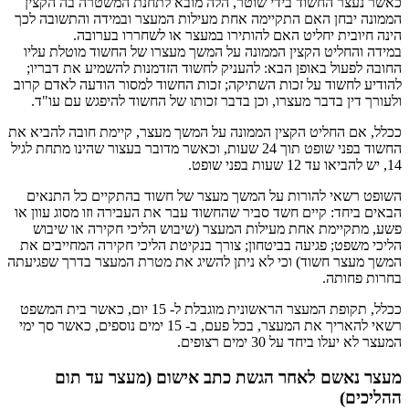
כאשר נעצר החשוד בידי שוטר, הלה מובא לתחנת המשטרה בה הקצין
הממונה יבחן האם התקיימה אחת מעילות המעצר ובמידה והתשובה לכך
הינה חיובית יחליט האם להותירו במעצר או לשחררו בערובה.
במידה והחליט הקצין הממונה על המשך מעצרו של החשוד מוטלת עליו
החובה לפעול באופן הבא: להעניק לחשוד הזדמנות להשמיע את דבריו;
להודיע לחשוד על זכות השתיקה; זכות החשוד למסור הודעה לאדם קרוב
ולעורך דין בדבר מעצרו, וכן בדבר זכותו של החשוד להיפגש עם עו"ד.
ככלל, אם החליט הקצין הממונה על המשך מעצר, קיימת חובה להביא את
החשוד בפני שופט תוך 24 שעות, וכאשר מדובר בעצור שהינו מתחת לגיל
14, יש להביאו עד 12 שעות בפני שופט.
השופט רשאי להורות על המשך מעצר של חשוד בהתקיים כל התנאים
הבאים ביחד: קיים חשד סביר שהחשוד עבר את העבירה וזו מסוג עוון או
פשע, מתקיימת אחת מעילות המעצר (שיבוש הליכי חקירה או שיבוש
הליכי משפט; פגיעה בביטחון; צורך בנקיטת הליכי חקירה המחייבים את
המשך מעצר חשוד) וכי לא ניתן להשיג את מטרת המעצר בדרך שפגיעתה
בחרות פחותה.
ככלל, תקופת המעצר הראשונית מוגבלת ל- 15 יום, כאשר בית המשפט
רשאי להאריך את המעצר, בכל פעם, ב- 15 ימים נוספים, כאשר סך ימי
המעצר לא יעלו ביחד על 30 ימים רצופים.
מעצר נאשם לאחר הגשת כתב אישום (מעצר עד תום
ההליכים)