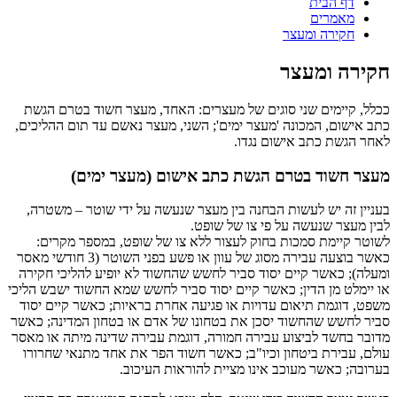
דף הבית
מאמרים
חקירה ומעצר
חקירה ומעצר
ככלל, קיימים שני סוגים של מעצרים: האחד, מעצר חשוד בטרם הגשת
כתב אישום, המכונה 'מעצר ימים'; השני, מעצר נאשם עד תום ההליכים,
לאחר הגשת כתב אישום נגדו.
מעצר חשוד בטרם הגשת כתב אישום (מעצר ימים)
בעניין זה יש לעשות הבחנה בין מעצר שנעשה על ידי שוטר – משטרה,
לבין מעצר שנעשה על פי צו של שופט.
לשוטר קיימת סמכות בחוק לעצור ללא צו של שופט, במספר מקרים:
כאשר בוצעה עבירה מסוג של עוון או פשע בפני השוטר (3 חודשי מאסר
ומעלה); כאשר קיים יסוד סביר לחשש שהחשוד לא יופיע להליכי חקירה
או יימלט מן הדין; כאשר קיים יסוד סביר לחשש שמא החשוד ישבש הליכי
משפט, דוגמת תיאום עדויות או פגיעה אחרת בראיות; כאשר קיים יסוד
סביר לחשש שהחשוד יסכן את בטחונו של אדם או בטחון המדינה; כאשר
מדובר בחשד לביצוע עבירה חמורה, דוגמת עבירה שדינה מיתה או מאסר
עולם, עבירת ביטחון וכיו"ב; כאשר חשוד הפר את אחד מתנאי שחרורו
בערובה; כאשר מעוכב אינו מציית להוראות העיכוב.