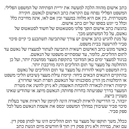
כתב אישום מהווה הלכה למעשה את יריית הפתיחה של המשפט הפלילי.
המשפט הפלילי נפתח עם הקראת כתב האישום לנאשם. חקירה
משטרתית, בין אם היא מלווה במעצר ובין אם לאו, אינה מחייבת כלל
וכלל כי יוגש בסופו של יום כתב אישום.
בהגשת כתב אישום הופך פלוני מסטאטוס של חשוד לסטאטוס של
נאשם, על כל המשתמע מכך.
על מנת להגיש כתב אישום יש צורך שהתביעה תשתכנע כי קיים סיכוי
סביר להרשעה בבית משפט.
כאשר מוגש כתב האישום רשאית התביעה לעתור למעצרו של נאשם עד
לתום ההליכים, כלומר, עד שמסתיים משפטו של הנאשם.
בניגוד למעצר ימים כאן המדובר בתקופת מעצר ממושכת יותר, ועל כן
ההחלטה על מעצר עד תום ההליכים הינה מורכבת יותר.
בית המשפט רשאי להורות על מעצר עד תום ההליכים של נאשם
בהתקיים התנאים הבאים ביחד: קיימת עילת מעצר (שיבוש הליכי משפט
או הימלטות מן הדין; מסוכנותו של הנאשם; הפרת תנאי שחרור);
קיימות ראיות לכאורה להוכחת האשמה; לא ניתן להשיג את מטרת
המעצר בדרך שפגיעתה בחרות פחותה; הנאשם מיוצג או שהודיע שאינו
מעוניין בייצוג.
יובהר, כי הדרישה לראיות לכאורה הינה לקיומן של ראיות אשר בעלות
סיכוי סביר שעיבודן במהלך המשפט יבסס את אשמת הנאשם מעל לכל
ספק סביר.
ככלל, משך תוקפו של מעצר עד תום ההליכים הינו עד למתן פסק דין.
עם זאת, במידה ולא ניתן פסק דין תוך 9 חודשים מיום הגשת כתב