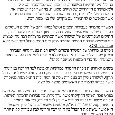
בניהול תיקי אלימות במשפחה, תוך מתן דגש למורכבות הטיפול
ולמאפייניהם הייחודיים של תיקים מסוג זה. בהקשר לכך יש לציין את
הכשרתו של עו"ד פריד, בתחום העבודה הסוציאלית, תחום התמחות
אשר מאפשר לו להתמודד עם מקרים אלו במיומנות רבה.
המשרד מתמחה בעבירות הסמים וטיפל במגוון רחב של תיקים העוסקים
בעבירות של שימוש עצמי והחזקת סמים, תיווך לסמים, יבוא וסחר. בין
התיקים המפורסמים של המשרד אשר הסתיימו בהצלחה רבה ניתן למצוא
את פרשיית
הברחת הסמים הגדולה מיפן ואת
התיק הגדול ביותר של יבוא
וסחר של GBL
.
ניסיונו ומומחיותו של המשרד עשויים לסייע רבות בעניין סיווג העבירה,
ובמתן ייעוץ הולם אשר יביא במקרים לא מעטים להמתקת העונש באופן
משמעותי עד כדי הימנעות ממאסר בפועל.
בשנים האחרונות ניכרת החמרה במדיניות האכיפה לצד החרפה במדיניות
הענישה. בתי המשפט רואים בעבירות הנשק כרעה חולה שיש למגרה בכל
תוקף. למשרד ניסיון רב בעבירות מסוג זה המחייבות התמקצעות ממוקדת
אשר בכוחה להמיר את האישומים מקצה אל קצה.
המשרד מנוסה ביותר בעבירות המתה אשר מחייבות התמקצעות של ממש
בפרט נוכח השינוי החקיקתי אשר ערך מדרג בין עבירות ההמתה השונות.
עבודה משפטית נכונה ויסודית – ייעוץ לפני חקירה, בקיאות בחומר
הראיות, קעקוע של דו"ח מז"פ, טיעונים משפטיים, ניהול הליך משפטי –
היא אשר עושה את ההבדל בין תיקי רצח והריגה לבין עבירות קלות יותר,
על כל המשתמע מכך.